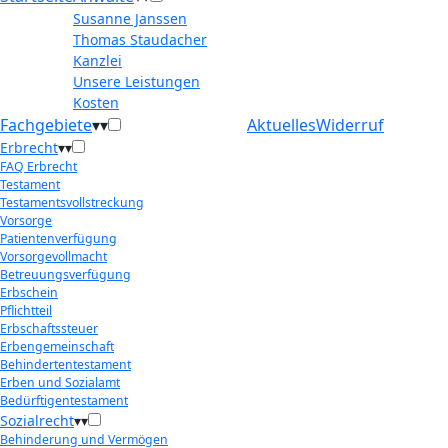
Susanne Janssen
Thomas Staudacher
Kanzlei
Unsere Leistungen
Kosten
Fachgebiete
▾
▾
Aktuelles
Widerruf
Erbrecht
▾
▾
FAQ Erbrecht
Testament
Testamentsvollstreckung
Vorsorge
Patientenverfügung
Vorsorgevollmacht
Betreuungsverfügung
Erbschein
Pflichtteil
Erbschaftssteuer
Erbengemeinschaft
Behindertentestament
Erben und Sozialamt
Bedürftigentestament
Sozialrecht
▾
▾
Behinderung und Vermögen