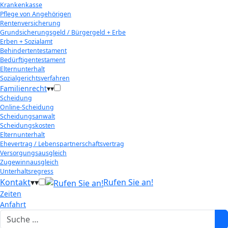
Krankenkasse
Pflege von Angehörigen
Rentenversicherung
Grundsicherungsgeld / Bürgergeld + Erbe
Erben + Sozialamt
Behindertentestament
Bedürftigentestament
Elternunterhalt
Sozialgerichtsverfahren
Familienrecht
▾
▾
Scheidung
Online-Scheidung
Scheidungsanwalt
Scheidungskosten
Elternunterhalt
Ehevertrag / Lebenspartnerschaftsvertrag
Versorgungsausgleich
Zugewinnausgleich
Unterhaltsregress
Kontakt
▾
▾
Rufen Sie an!
Zeiten
Anfahrt
Suchen