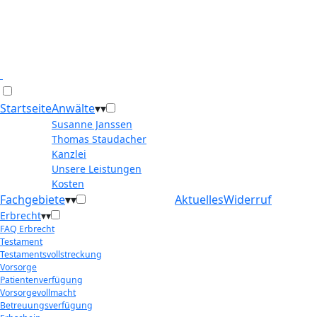
Startseite
Anwälte
▾
▾
Susanne Janssen
Thomas Staudacher
Kanzlei
Unsere Leistungen
Kosten
Fachgebiete
▾
▾
Aktuelles
Widerruf
Erbrecht
▾
▾
FAQ Erbrecht
Testament
Testamentsvollstreckung
Vorsorge
Patientenverfügung
Vorsorgevollmacht
Betreuungsverfügung