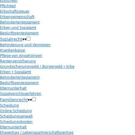
Erbschein
Pflichtteil
Erbschaftssteuer
Erbengemeinschaft
Behindertentestament
Erben und Sozialamt
Bedürftigentestament
Sozialrecht
▾
▾
Behinderung und Vermögen
Krankenkasse
Pflege von Angehörigen
Rentenversicherung
Grundsicherungsgeld / Bürgergeld + Erbe
Erben + Sozialamt
Behindertentestament
Bedürftigentestament
Elternunterhalt
Sozialgerichtsverfahren
Familienrecht
▾
▾
Scheidung
Online-Scheidung
Scheidungsanwalt
Scheidungskosten
Elternunterhalt
Ehevertrag / Lebenspartnerschaftsvertrag