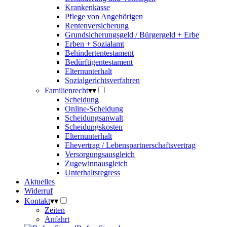
Krankenkasse
Pflege von Angehörigen
Rentenversicherung
Grundsicherungsgeld / Bürgergeld + Erbe
Erben + Sozialamt
Behindertentestament
Bedürftigentestament
Elternunterhalt
Sozialgerichtsverfahren
Familienrecht
▾
▾
Scheidung
Online-Scheidung
Scheidungsanwalt
Scheidungskosten
Elternunterhalt
Ehevertrag / Lebenspartnerschaftsvertrag
Versorgungsausgleich
Zugewinnausgleich
Unterhaltsregress
Aktuelles
Widerruf
Kontakt
▾
▾
Zeiten
Anfahrt