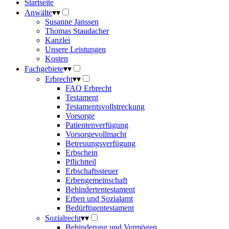
Startseite
Anwälte
▾
▾
Susanne Janssen
Thomas Staudacher
Kanzlei
Unsere Leistungen
Kosten
Fachgebiete
▾
▾
Erbrecht
▾
▾
FAQ Erbrecht
Testament
Testamentsvollstreckung
Vorsorge
Patientenverfügung
Vorsorgevollmacht
Betreuungsverfügung
Erbschein
Pflichtteil
Erbschaftssteuer
Erbengemeinschaft
Behindertentestament
Erben und Sozialamt
Bedürftigentestament
Sozialrecht
▾
▾
Behinderung und Vermögen