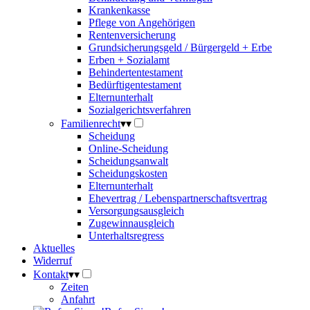
Krankenkasse
Pflege von Angehörigen
Rentenversicherung
Grundsicherungsgeld / Bürgergeld + Erbe
Erben + Sozialamt
Behindertentestament
Bedürftigentestament
Elternunterhalt
Sozialgerichtsverfahren
Familienrecht
▾
▾
Scheidung
Online-Scheidung
Scheidungsanwalt
Scheidungskosten
Elternunterhalt
Ehevertrag / Lebenspartnerschaftsvertrag
Versorgungsausgleich
Zugewinnausgleich
Unterhaltsregress
Aktuelles
Widerruf
Kontakt
▾
▾
Zeiten
Anfahrt