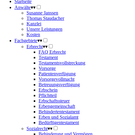
Startseite
Anwälte
▾
▾
Susanne Janssen
Thomas Staudacher
Kanzlei
Unsere Leistungen
Kosten
Fachgebiete
▾
▾
Erbrecht
▾
▾
FAQ Erbrecht
Testament
Testamentsvollstreckung
Vorsorge
Patientenverfügung
Vorsorgevollmacht
Betreuungsverfügung
Erbschein
Pflichtteil
Erbschaftssteuer
Erbengemeinschaft
Behindertentestament
Erben und Sozialamt
Bedürftigentestament
Sozialrecht
▾
▾
Behinderung und Vermögen