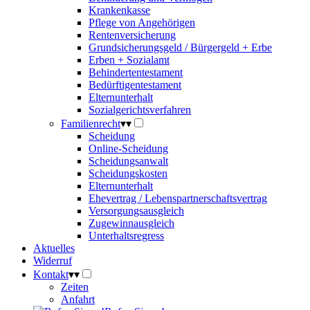
Krankenkasse
Pflege von Angehörigen
Rentenversicherung
Grundsicherungsgeld / Bürgergeld + Erbe
Erben + Sozialamt
Behindertentestament
Bedürftigentestament
Elternunterhalt
Sozialgerichtsverfahren
Familienrecht
▾
▾
Scheidung
Online-Scheidung
Scheidungsanwalt
Scheidungskosten
Elternunterhalt
Ehevertrag / Lebenspartnerschaftsvertrag
Versorgungsausgleich
Zugewinnausgleich
Unterhaltsregress
Aktuelles
Widerruf
Kontakt
▾
▾
Zeiten
Anfahrt