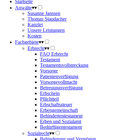
Startseite
Anwälte
▾
▾
Susanne Janssen
Thomas Staudacher
Kanzlei
Unsere Leistungen
Kosten
Fachgebiete
▾
▾
Erbrecht
▾
▾
FAQ Erbrecht
Testament
Testamentsvollstreckung
Vorsorge
Patientenverfügung
Vorsorgevollmacht
Betreuungsverfügung
Erbschein
Pflichtteil
Erbschaftssteuer
Erbengemeinschaft
Behindertentestament
Erben und Sozialamt
Bedürftigentestament
Sozialrecht
▾
▾
Behinderung und Vermögen