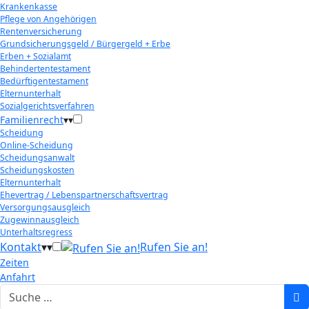
Krankenkasse
Pflege von Angehörigen
Rentenversicherung
Grundsicherungsgeld / Bürgergeld + Erbe
Erben + Sozialamt
Behindertentestament
Bedürftigentestament
Elternunterhalt
Sozialgerichtsverfahren
Familienrecht
▾
▾
Scheidung
Online-Scheidung
Scheidungsanwalt
Scheidungskosten
Elternunterhalt
Ehevertrag / Lebenspartnerschaftsvertrag
Versorgungsausgleich
Zugewinnausgleich
Unterhaltsregress
Kontakt
▾
▾
Rufen Sie an!
Zeiten
Anfahrt
Suchen